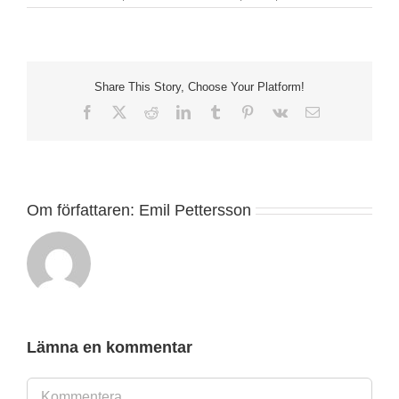
Share This Story, Choose Your Platform!
Facebook
X
Reddit
LinkedIn
Tumblr
Pinterest
Vk
E-
post
Om författaren:
Emil Pettersson
Lämna en kommentar
Kommentar