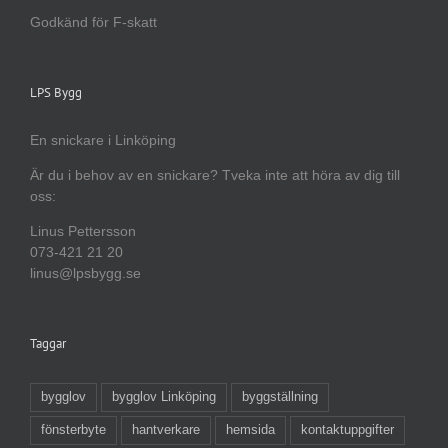
Godkänd för F-skatt
LPS Bygg
En snickare i Linköping
Är du i behov av en snickare? Tveka inte att höra av dig till
oss:
Linus Pettersson
073-421 21 20
linus@lpsbygg.se
Taggar
bygglov
bygglov Linköping
byggställning
fönsterbyte
hantverkare
hemsida
kontaktuppgifter