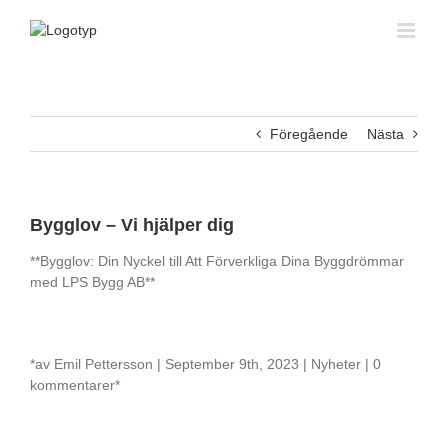
Fortsätt
till
innehållet
Föregående
Nästa
Bygglov – Vi hjälper dig
**Bygglov: Din Nyckel till Att Förverkliga Dina Byggdrömmar
med LPS Bygg AB**
*av Emil Pettersson | September 9th, 2023 | Nyheter | 0
kommentarer*