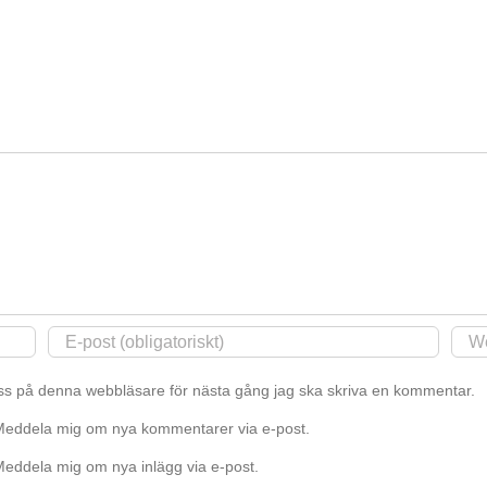
bygglov
Enklare
förenklas
Bygglov
s på denna webbläsare för nästa gång jag ska skriva en kommentar.
eddela mig om nya kommentarer via e-post.
eddela mig om nya inlägg via e-post.