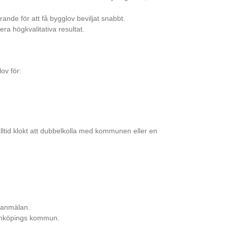
ande för att få bygglov beviljat snabbt.
ra högkvalitativa resultat.
ov för:
ltid klokt att dubbelkolla med kommunen eller en
n anmälan.
 Linköpings kommun.