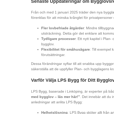
Senaste Uppdateringar om Bygglovsr
Från och med 1 januari 2025 träder den nya bygglagen
förenklas för att minska krånglet för privatpersoner 
Fler lovbefriade åtgärder
: Mindre tillbyggn
utsträckning. Detta gör det enklare att komm
Tydligare processer
: Ett nytt kapitel i Plan
bygglov.
Flexibilitet för småhusägare
: Till exempel 
förutsättningar.
Dessa förändringar syftar till att snabba upp byggpr
säkerställa att de uppfyller Plan- och bygglagens kr
Varför Välja LPS Bygg för Ditt Bygglo
LPS Bygg, baserade i Linköping, är experter på b
med bygglov – läs mer här!”
. Det innebär att du 
anledningar att anlita LPS Bygg:
Helhetslösning
: LPS Bygg sköter allt från 