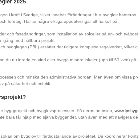
egler 2025
 i kraft i Sverige, vilket innebär förändringar i hur bygglov hanteras.
och företag. Här är några viktiga uppdateringar att ha koll på:
ader och fasadändringar, som installation av solceller på en- och tvåbo
a igång med hållbara projekt.
- och bygglagen (PBL) ersätter det tidigare komplexa regelverket, vilket g
kan du nu inreda en vind eller bygga mindre lokaler (upp till 50 kvm) på
ocessen och minska den administrativa bördan. Men även om vissa projekt
av på säkerhet och estetik.
vsprojekt?
åde byggprojekt och bygglovsprocessen. På deras hemsida,
www.lpsbyg
inte bara får hjälp med själva byggandet, utan även med att navigera de
ansökan om bygglov till färdigställande av projektet. De koordinerar ko