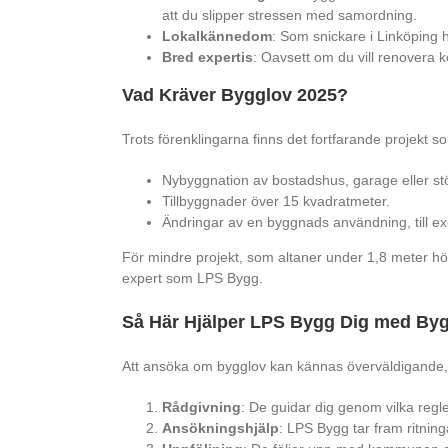
att du slipper stressen med samordning.
Lokalkännedom
: Som snickare i Linköping h
Bred expertis
: Oavsett om du vill renovera k
Vad Kräver Bygglov 2025?
Trots förenklingarna finns det fortfarande projekt 
Nybyggnation av bostadshus, garage eller stö
Tillbyggnader över 15 kvadratmeter.
Ändringar av en byggnads användning, till exe
För mindre projekt, som altaner under 1,8 meter hö
expert som LPS Bygg.
Så Här Hjälper LPS Bygg Dig med By
Att ansöka om bygglov kan kännas överväldigande, 
Rådgivning
: De guidar dig genom vilka regle
Ansökningshjälp
: LPS Bygg tar fram ritnin