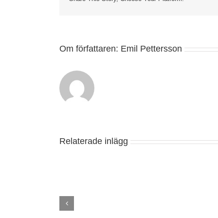
Om författaren:
Emil Pettersson
Relaterade inlägg
Snickare
Linköping
–
Renovering,
Badrum,