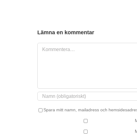
Tralldäck,
Tillbyggnad
&
Uterum
Lämna en kommentar
Kommentar
Spara mitt namn, mailadress och hemsidesadres
M
M