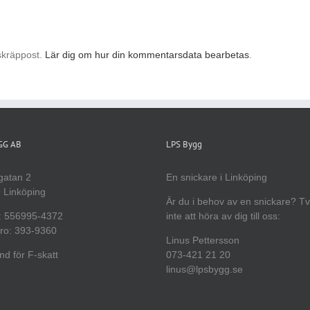
skräppost.
Lär dig om hur din kommentarsdata bearbetas
.
YGG AB
LPS Bygg
gatan 2
En snickare i Linköping
 Linköping
Är du i behov av en snickare? T
: 556995-4372
inte att höra av dig till oss:
ro: 393-9360
Linus Pettersson
d för F-skatt
073-421 21 20
linus@lpsbygg.se