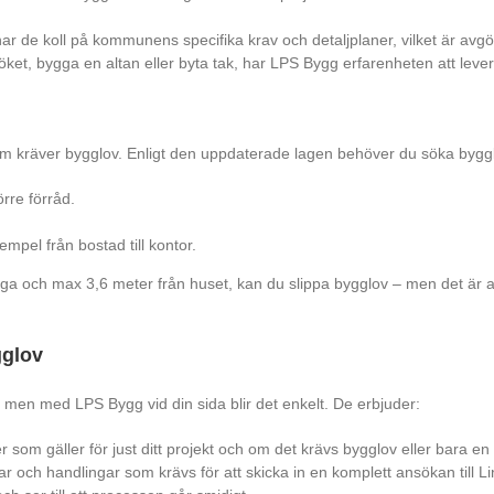
ar de koll på kommunens specifika krav och detaljplaner, vilket är avgör
öket, bygga en altan eller byta tak, har LPS Bygg erfarenheten att levere
som kräver bygglov. Enligt den uppdaterade lagen behöver du söka byggl
rre förråd.
mpel från bostad till kontor.
ga och max 3,6 meter från huset, kan du slippa bygglov – men det är al
gglov
men med LPS Bygg vid din sida blir det enkelt. De erbjuder:
r som gäller för just ditt projekt och om det krävs bygglov eller bara e
gar och handlingar som krävs för att skicka in en komplett ansökan till