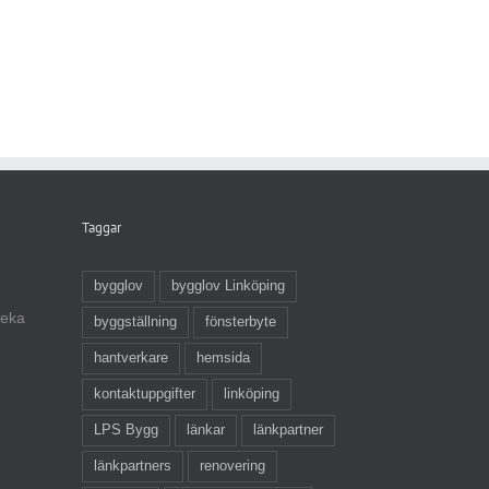
Taggar
bygglov
bygglov Linköping
veka
byggställning
fönsterbyte
hantverkare
hemsida
kontaktuppgifter
linköping
LPS Bygg
länkar
länkpartner
länkpartners
renovering