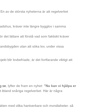
 En av de största nyheterna är att regelverket
stadshus, kräver inte längre bygglov i samma
ör det lättare att förstå vad som faktiskt kräver
 landsbygden utan att söka lov, under vissa
 blir lovbefriade, är det fortfarande viktigt att
g.se
, lyfter de fram en nyhet:
”Nu kan vi hjälpa er
t ibland snåriga regelverket. Här är några
ntakten med olika hantverkare och myndigheter, så