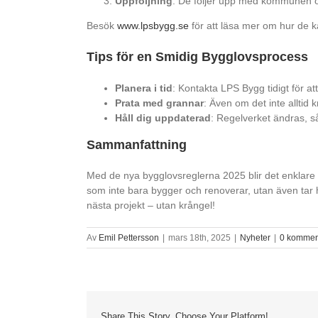
Uppföljning
: De följer upp med kommunen och
Besök
www.lpsbygg.se
för att läsa mer om hur de kan
Tips för en Smidig Bygglovsprocess
Planera i tid
: Kontakta LPS Bygg tidigt för at
Prata med grannar
: Även om det inte alltid
Håll dig uppdaterad
: Regelverket ändras, så
Sammanfattning
Med de nya bygglovsreglerna 2025 blir det enklare a
som inte bara bygger och renoverar, utan även tar 
nästa projekt – utan krångel!
Av
Emil Pettersson
|
mars 18th, 2025
|
Nyheter
|
0 kommen
Share This Story, Choose Your Platform!