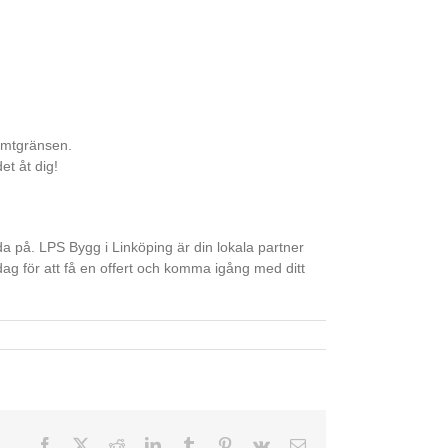
tomtgränsen.
et åt dig!
a på. LPS Bygg i Linköping är din lokala partner
dag för att få en offert och komma igång med ditt
Facebook
X
Reddit
LinkedIn
Tumblr
Pinterest
Vk
E-