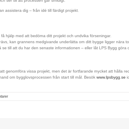
 ser till att processen går smidigt.
 assistera dig – från idé till färdigt projekt.
t få hjälp med att bedöma ditt projekt och undvika förseningar.
 krävs, kan grannens medgivande underlätta om ditt bygge ligger nära 
 se till att du har den senaste informationen – eller låt LPS Bygg göra d
tt genomföra vissa projekt, men det är fortfarande mycket att hålla red
hand om bygglovsprocessen från start till mål. Besök
www.lpsbygg.se
i
tarer