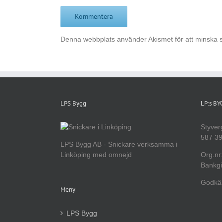
Denna webbplats använder Akismet för att minska 
LPS Bygg
LP:s B
Styver
587 39
LPS Bygg AB - Snickare verksamma i
Linköping med omnejd
Org.nr
Bankgi
Godkän
Meny
LPS Bygg