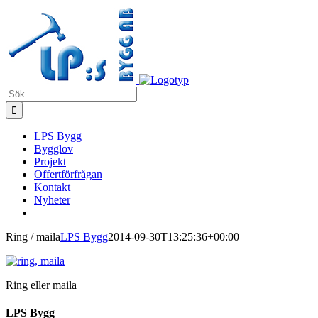
Fortsätt
till
innehållet
Sök
efter:
LPS Bygg
Bygglov
Projekt
Offertförfrågan
Kontakt
Nyheter
Ring / maila
LPS Bygg
2014-09-30T13:25:36+00:00
Ring eller maila
LPS Bygg