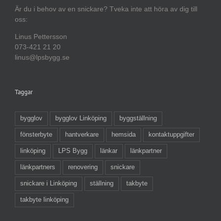
Är du i behov av en snickare? Tveka inte att höra av dig till
oss:
Linus Pettersson
073-421 21 20
linus@lpsbygg.se
Taggar
bygglov
bygglov Linköping
byggställning
fönsterbyte
hantverkare
hemsida
kontaktuppgifter
linköping
LPS Bygg
länkar
länkpartner
länkpartners
renovering
snickare
snickare i Linköping
ställning
takbyte
takbyte linköping