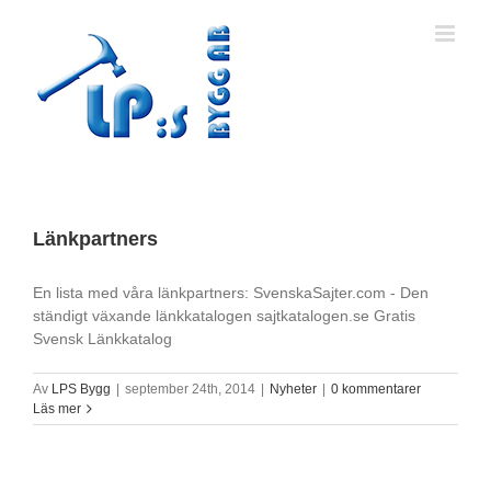
Fortsätt
till
innehållet
Länkpartners
En lista med våra länkpartners: SvenskaSajter.com - Den
ständigt växande länkkatalogen sajtkatalogen.se Gratis
Svensk Länkkatalog
Av
LPS Bygg
|
september 24th, 2014
|
Nyheter
|
0 kommentarer
Läs mer