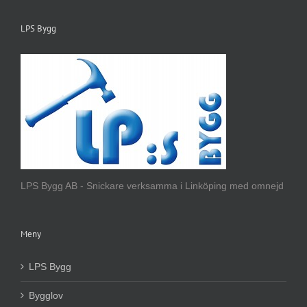
LPS Bygg
LPS Bygg AB - Snickare verksamma i Linköping med omnejd
Meny
LPS Bygg
Bygglov