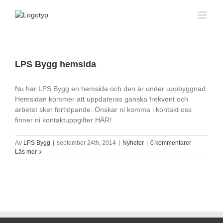
Fortsätt
till
innehållet
LPS Bygg hemsida
Nu har LPS Bygg en hemsida och den är under uppbyggnad.
Hemsidan kommer att uppdateras ganska frekvent och
arbetet sker fortlöpande. Önskar ni komma i kontakt oss
finner ni kontaktuppgifter HÄR!
Av
LPS Bygg
|
september 24th, 2014
|
Nyheter
|
0 kommentarer
Läs mer