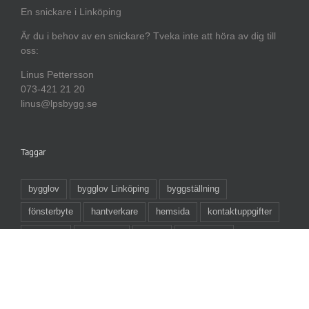
En snickare i Linköping
Är du i behov av en snickare? Tveka inte att höra av dig till
oss:
Linus Pettersson
073-421 21 20
linus@lpsbygg.se
Taggar
bygglov
bygglov Linköping
byggställning
fönsterbyte
hantverkare
hemsida
kontaktuppgifter
linköping
LPS Bygg
länkar
länkpartner
länkpartners
renovering
snickare
snickare i Linköping
ställning
takbyte
takbyte linköping