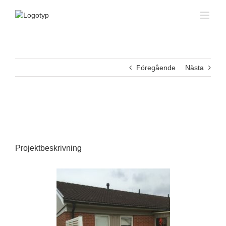
Fortsätt
till
innehållet
Föregående
Nästa
View
Larger
Image
Projektbeskrivning