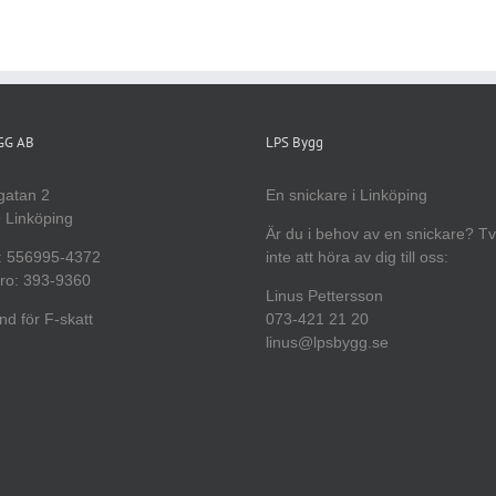
YGG AB
LPS Bygg
gatan 2
En snickare i Linköping
 Linköping
Är du i behov av en snickare? T
: 556995-4372
inte att höra av dig till oss:
ro: 393-9360
Linus Pettersson
d för F-skatt
073-421 21 20
linus@lpsbygg.se