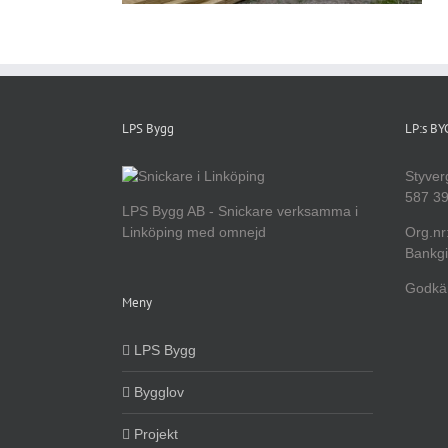
LPS Bygg
LP:s B
Styver
587 39
LPS Bygg AB - Snickare verksamma i
Linköping med omnejd
Org.nr
Bankgi
Godkän
Meny
LPS Bygg
Bygglov
Projekt