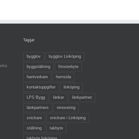
Taggar
bygglov
bygglov Linköping
veka
byggställning
fönsterbyte
hantverkare
hemsida
kontaktuppgifter
linköping
LPS Bygg
länkar
länkpartner
länkpartners
renovering
snickare
snickare i Linköping
ställning
takbyte
takbyte linköping