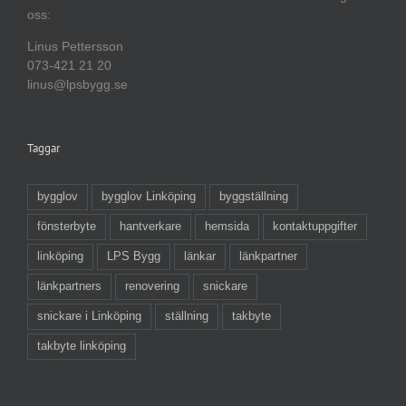
oss:
Linus Pettersson
073-421 21 20
linus@lpsbygg.se
Taggar
bygglov
bygglov Linköping
byggställning
fönsterbyte
hantverkare
hemsida
kontaktuppgifter
linköping
LPS Bygg
länkar
länkpartner
länkpartners
renovering
snickare
snickare i Linköping
ställning
takbyte
takbyte linköping