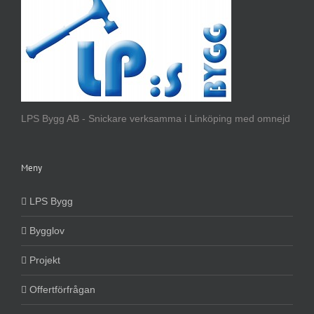
LPS Bygg AB - Snickare verksamma i Linköping med omnejd
Meny
LPS Bygg
Bygglov
Projekt
Offertförfrågan