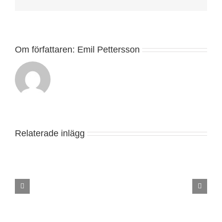
post
Om författaren:
Emil Pettersson
Relaterade inlägg
Snickare
Linköping
–
Renovering,
Badrum,
Tralldäck,
Tillbyggnad