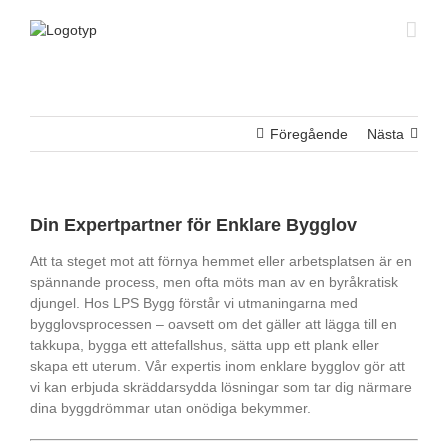
Fortsätt
till
innehållet
Föregående
Nästa
Din Expertpartner för Enklare Bygglov
Att ta steget mot att förnya hemmet eller arbetsplatsen är en
spännande process, men ofta möts man av en byråkratisk
djungel. Hos LPS Bygg förstår vi utmaningarna med
bygglovsprocessen – oavsett om det gäller att lägga till en
takkupa, bygga ett attefallshus, sätta upp ett plank eller
skapa ett uterum. Vår expertis inom enklare bygglov gör att
vi kan erbjuda skräddarsydda lösningar som tar dig närmare
dina byggdrömmar utan onödiga bekymmer.