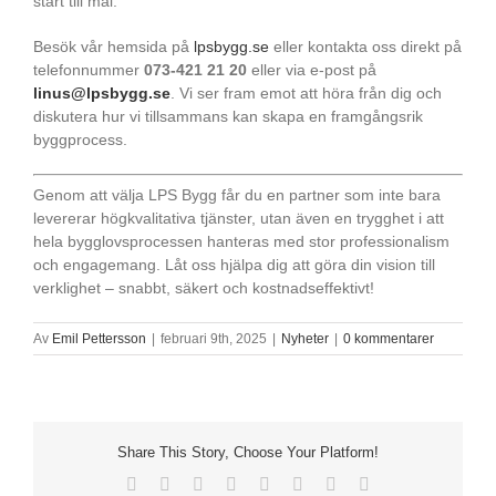
start till mål.
Besök vår hemsida på
lpsbygg.se
eller kontakta oss direkt på
telefonnummer
073-421 21 20
eller via e-post på
linus@lpsbygg.se
. Vi ser fram emot att höra från dig och
diskutera hur vi tillsammans kan skapa en framgångsrik
byggprocess.
Genom att välja LPS Bygg får du en partner som inte bara
levererar högkvalitativa tjänster, utan även en trygghet i att
hela bygglovsprocessen hanteras med stor professionalism
och engagemang. Låt oss hjälpa dig att göra din vision till
verklighet – snabbt, säkert och kostnadseffektivt!
Av
Emil Pettersson
|
februari 9th, 2025
|
Nyheter
|
0 kommentarer
Share This Story, Choose Your Platform!
Facebook
X
Reddit
LinkedIn
Tumblr
Pinterest
Vk
E-