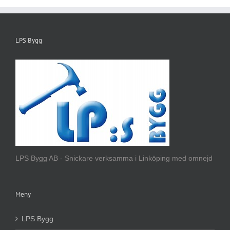
LPS Bygg
LPS Bygg AB - Snickare verksamma i Linköping med omnejd
Meny
LPS Bygg