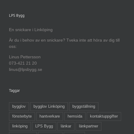
LPS Bygg
En snickare i Linköping
Är du i behov av en snickare? Tveka inte att höra av dig till
oss:
Linus Pettersson
073-421 21 20
linus@lpsbygg.se
Taggar
bygglov
bygglov Linköping
byggställning
fönsterbyte
hantverkare
hemsida
kontaktuppgifter
linköping
LPS Bygg
länkar
länkpartner