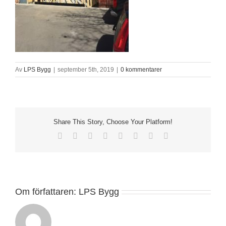
Av
LPS Bygg
|
september 5th, 2019
|
0 kommentarer
Share This Story, Choose Your Platform!
Facebook
X
Reddit
LinkedIn
Tumblr
Pinterest
Vk
E-
post
Om författaren:
LPS Bygg