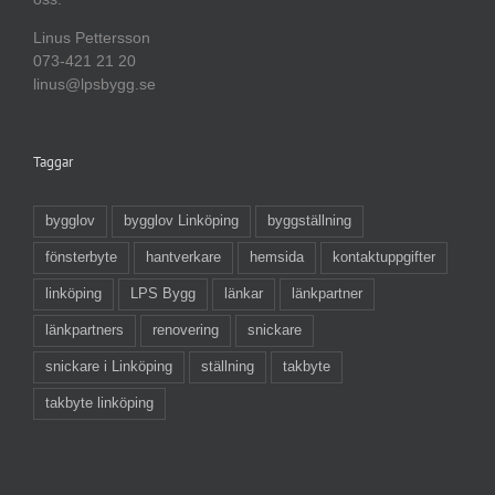
Linus Pettersson
073-421 21 20
linus@lpsbygg.se
Taggar
bygglov
bygglov Linköping
byggställning
fönsterbyte
hantverkare
hemsida
kontaktuppgifter
linköping
LPS Bygg
länkar
länkpartner
länkpartners
renovering
snickare
snickare i Linköping
ställning
takbyte
takbyte linköping