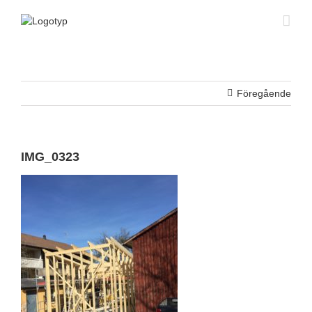
Fortsätt
till
innehållet
Föregående
IMG_0323