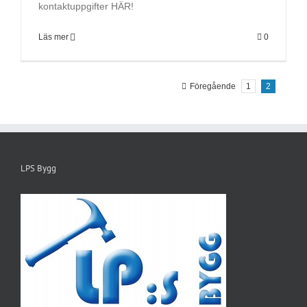
kontaktuppgifter HÄR!
Läs mer
0
Föregående
1
2
LPS Bygg