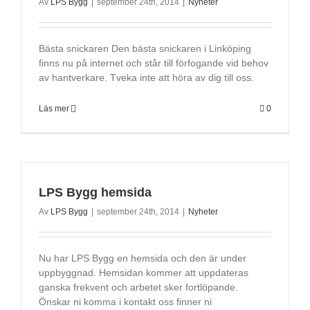
Av
LPS Bygg
|
september 24th, 2014
|
Nyheter
Bästa snickaren Den bästa snickaren i Linköping
finns nu på internet och står till förfogande vid behov
av hantverkare. Tveka inte att höra av dig till oss.
Läs mer
0
LPS Bygg hemsida
Av
LPS Bygg
|
september 24th, 2014
|
Nyheter
Nu har LPS Bygg en hemsida och den är under
uppbyggnad. Hemsidan kommer att uppdateras
ganska frekvent och arbetet sker fortlöpande.
Önskar ni komma i kontakt oss finner ni