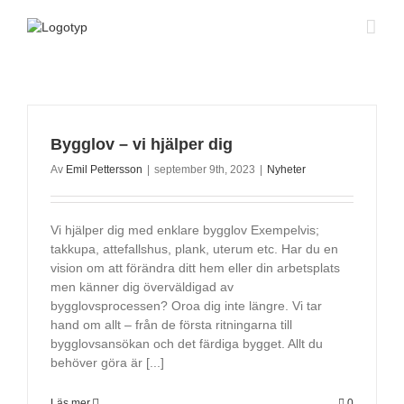
Fortsätt
till
innehållet
Bygglov – vi hjälper dig
Av
Emil Pettersson
|
september 9th, 2023
|
Nyheter
Vi hjälper dig med enklare bygglov Exempelvis;
takkupa, attefallshus, plank, uterum etc. Har du en
vision om att förändra ditt hem eller din arbetsplats
men känner dig överväldigad av
bygglovsprocessen? Oroa dig inte längre. Vi tar
hand om allt – från de första ritningarna till
bygglovsansökan och det färdiga bygget. Allt du
behöver göra är [...]
Läs mer
0