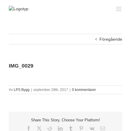
Fortsätt
till
innehållet
Föregående
IMG_0029
Av
LPS Bygg
|
september 28th, 2017
|
0 kommentarer
Share This Story, Choose Your Platform!
Facebook
X
Reddit
LinkedIn
Tumblr
Pinterest
Vk
E-