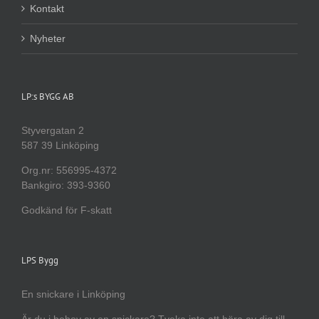
Kontakt
Nyheter
LP:s BYGG AB
Styvergatan 2
587 39 Linköping
Org.nr: 556995-4372
Bankgiro: 393-9360
Godkänd för F-skatt
LPS Bygg
En snickare i Linköping
Är du i behov av en snickare? Tveka inte att höra av dig till