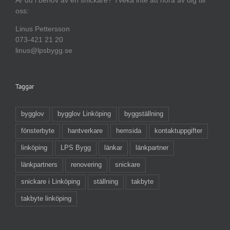
oss:
Linus Pettersson
073-421 21 20
linus@lpsbygg.se
Taggar
bygglov
bygglov Linköping
byggställning
fönsterbyte
hantverkare
hemsida
kontaktuppgifter
linköping
LPS Bygg
länkar
länkpartner
länkpartners
renovering
snickare
snickare i Linköping
ställning
takbyte
takbyte linköping