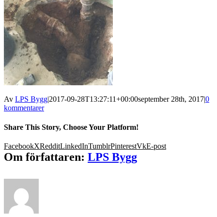
Av
LPS Bygg
|
2017-09-28T13:27:11+00:00
september 28th, 2017
|
0
kommentarer
Share This Story, Choose Your Platform!
Facebook
X
Reddit
LinkedIn
Tumblr
Pinterest
Vk
E-post
Om författaren:
LPS Bygg