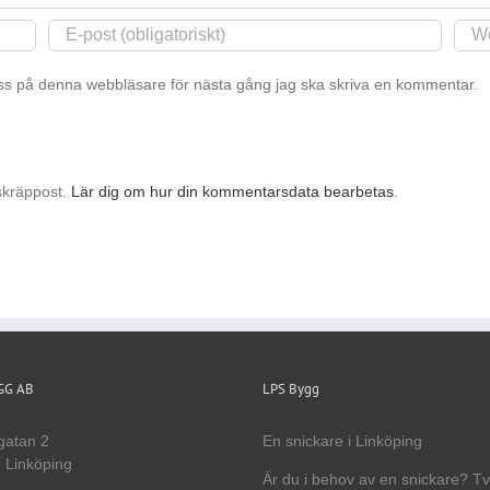
s på denna webbläsare för nästa gång jag ska skriva en kommentar.
skräppost.
Lär dig om hur din kommentarsdata bearbetas
.
YGG AB
LPS Bygg
gatan 2
En snickare i Linköping
 Linköping
Är du i behov av en snickare? T