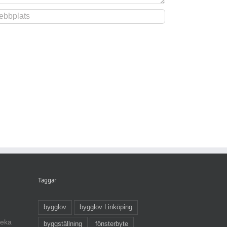
Taggar
bygglov
bygglov Linköping
veka
byggställning
fönsterbyte