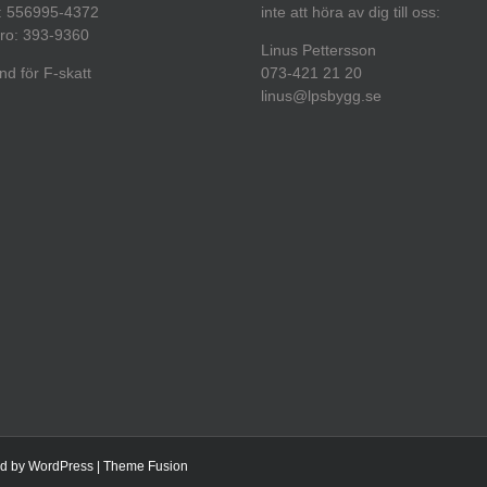
: 556995-4372
inte att höra av dig till oss:
ro: 393-9360
Linus Pettersson
d för F-skatt
073-421 21 20
linus@lpsbygg.se
ed by
WordPress
|
Theme Fusion