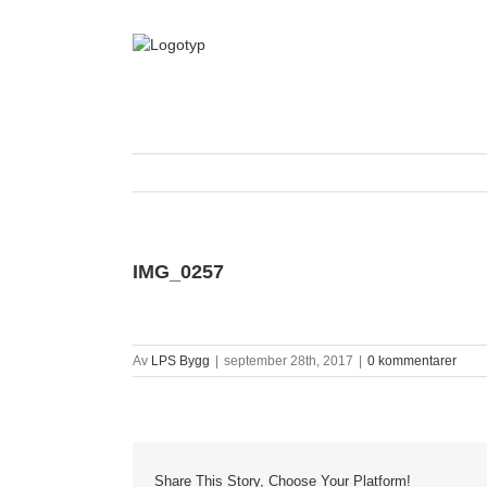
Fortsätt
till
innehållet
IMG_0257
Av
LPS Bygg
|
september 28th, 2017
|
0 kommentarer
Share This Story, Choose Your Platform!