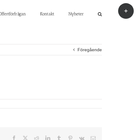
Byt
glidfält
Offertförfrågan
Kontakt
Nyheter
Föregående
Facebook
X
Reddit
LinkedIn
Tumblr
Pinterest
Vk
E-