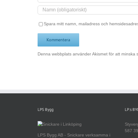
Spara mitt namn, mailadress och hemsidesadres
Denna webbplats använder Akismet för att minska 
LPS Bygg
LP:s B
Styver
587 39
LPS Bygg AB - Snickare verksamma i