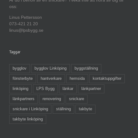
oss:
Linus Pettersson
073-421 21 20
linus@lpsbygg.se
Taggar
bygglov
bygglov Linköping
byggställning
fönsterbyte
hantverkare
hemsida
kontaktuppgifter
linköping
LPS Bygg
länkar
länkpartner
länkpartners
renovering
snickare
snickare i Linköping
ställning
takbyte
takbyte linköping