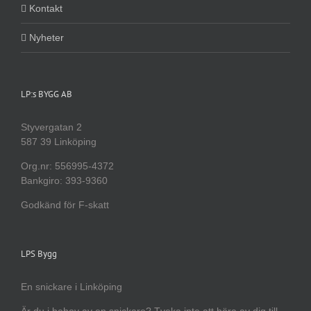
Kontakt
Nyheter
LP:s BYGG AB
Styvergatan 2
587 39 Linköping
Org.nr: 556995-4372
Bankgiro: 393-9360
Godkänd för F-skatt
LPS Bygg
En snickare i Linköping
Är du i behov av en snickare? Tveka inte att höra av dig till