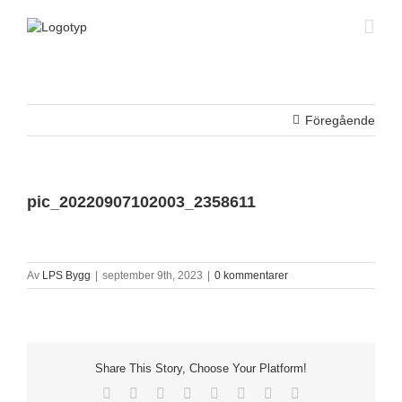
Fortsätt
till
innehållet
Föregående
pic_20220907102003_2358611
Av
LPS Bygg
|
september 9th, 2023
|
0 kommentarer
Share This Story, Choose Your Platform!
Facebook
X
Reddit
LinkedIn
Tumblr
Pinterest
Vk
E-