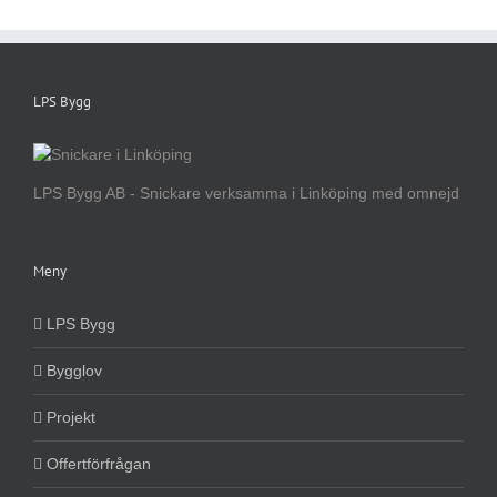
LPS Bygg
LPS Bygg AB - Snickare verksamma i Linköping med omnejd
Meny
LPS Bygg
Bygglov
Projekt
Offertförfrågan