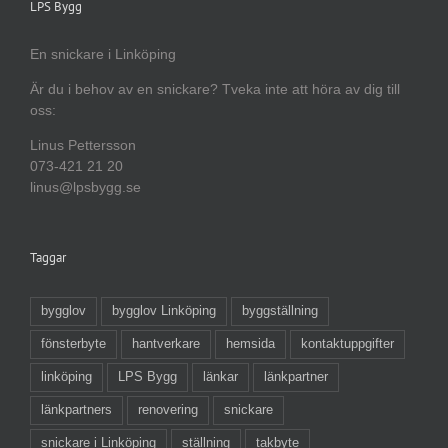
LPS Bygg
En snickare i Linköping
Är du i behov av en snickare? Tveka inte att höra av dig till
oss:
Linus Pettersson
073-421 21 20
linus@lpsbygg.se
Taggar
bygglov
bygglov Linköping
byggställning
fönsterbyte
hantverkare
hemsida
kontaktuppgifter
linköping
LPS Bygg
länkar
länkpartner
länkpartners
renovering
snickare
snickare i Linköping
ställning
takbyte