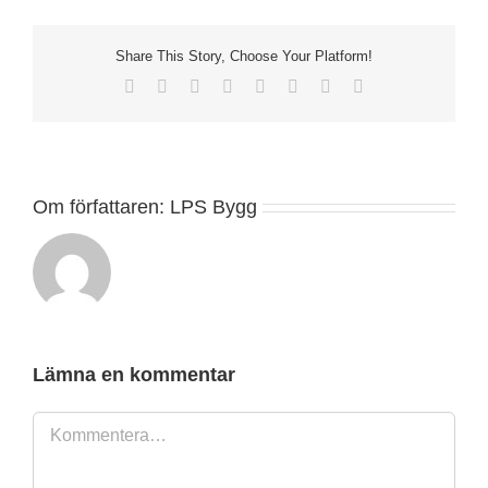
Share This Story, Choose Your Platform!
Facebook
X
Reddit
LinkedIn
Tumblr
Pinterest
Vk
E-
post
Om författaren:
LPS Bygg
Lämna en kommentar
Kommentar