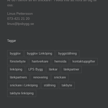
oss:
Linus Pettersson
073-421 21 20
linus@lpsbygg.se
Taggar
bygglov
bygglov Linköping
byggställning
fönsterbyte
hantverkare
hemsida
kontaktuppgifter
linköping
LPS Bygg
länkar
länkpartner
länkpartners
renovering
snickare
snickare i Linköping
ställning
takbyte
takbyte linköping