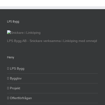
LPS Bygg
LPS Bygg AB - Snickare verksamma i Linköping med omnejd
Meny
LPS Bygg
Bygglov
Projekt
Offertförfrågan