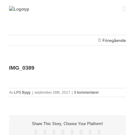
Fortsätt
till
innehållet
Föregående
IMG_0389
Av
LPS Bygg
|
september 28th, 2017
|
0 kommentarer
Share This Story, Choose Your Platform!
Facebook
X
Reddit
LinkedIn
Tumblr
Pinterest
Vk
E-