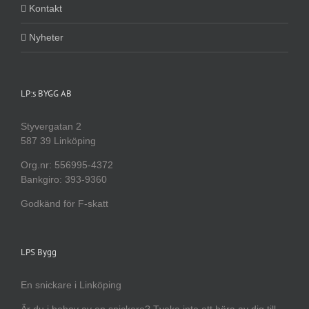
Kontakt
Nyheter
LP:s BYGG AB
Styvergatan 2
587 39 Linköping
Org.nr: 556995-4372
Bankgiro: 393-9360
Godkänd för F-skatt
LPS Bygg
En snickare i Linköping
Är du i behov av en snickare? Tveka inte att höra av dig till