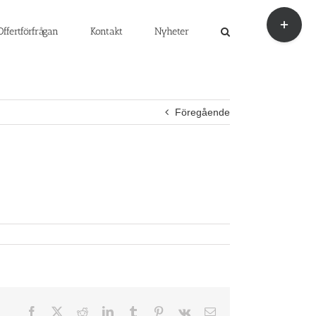
Byt
glidfält
Offertförfrågan
Kontakt
Nyheter
Föregående
Facebook
X
Reddit
LinkedIn
Tumblr
Pinterest
Vk
E-