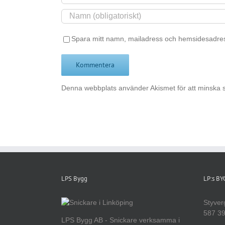
Spara mitt namn, mailadress och hemsidesadres
Denna webbplats använder Akismet för att minska 
LPS Bygg
LP:s B
Styver
587 39
LPS Bygg AB - Snickare verksamma i