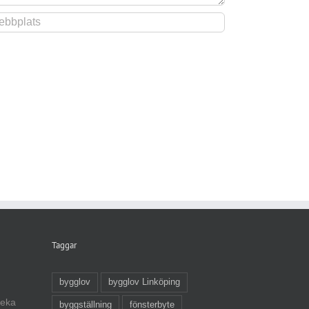
Taggar
bygglov
bygglov Linköping
veka
byggställning
fönsterbyte