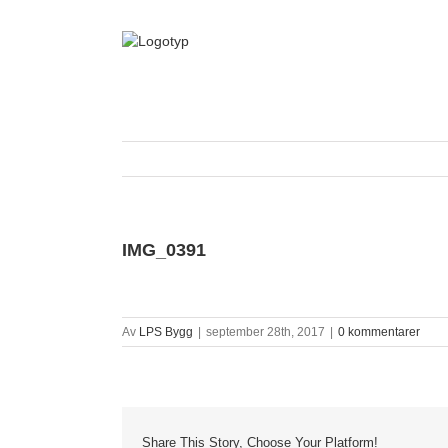
Fortsätt
till
innehållet
IMG_0391
Av
LPS Bygg
|
september 28th, 2017
|
0 kommentarer
Share This Story, Choose Your Platform!