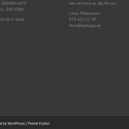
: 556995-4372
inte att höra av dig till oss:
ro: 393-9360
Linus Pettersson
d för F-skatt
073-421 21 20
linus@lpsbygg.se
ed by
WordPress
|
Theme Fusion