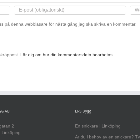
s på denna webbläsare för nästa gång jag ska skriva en kommentar.
skräppost.
Lär dig om hur din kommentarsdata bearbetas
.
YGG AB
LPS Bygg
gatan 2
En snickare i Linköping
 Linköping
Är du i behov av en snickare? T