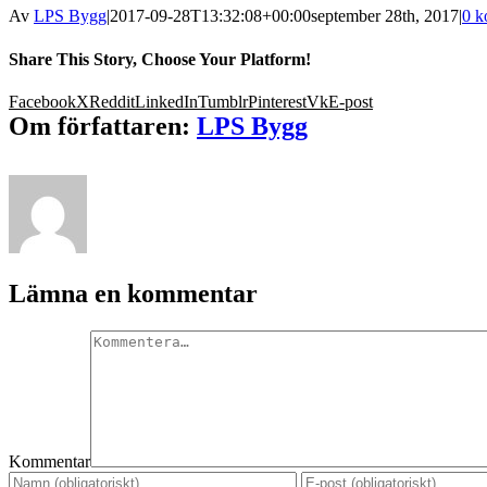
Av
LPS Bygg
|
2017-09-28T13:32:08+00:00
september 28th, 2017
|
0 k
Share This Story, Choose Your Platform!
Facebook
X
Reddit
LinkedIn
Tumblr
Pinterest
Vk
E-post
Om författaren:
LPS Bygg
Lämna en kommentar
Kommentar