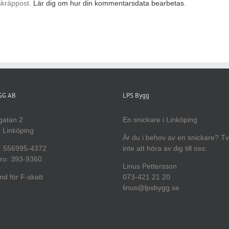
skräppost.
Lär dig om hur din kommentarsdata bearbetas
.
YGG AB
LPS Bygg
gatan 2
En snickare i Linköping
 Linköping
Är du i behov av en snickare? T
: 556995-4372
inte att höra av dig till oss:
ro: 393-9360
Linus Pettersson
d för F-skatt
073-421 21 20
linus@lpsbygg.se