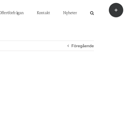
Byt
glidfält
Offertförfrågan
Kontakt
Nyheter
Föregående