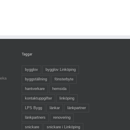
Taggar
bygglov
bygglov Linköping
veka
byggställning
fönsterbyte
hantverkare
hemsida
kontaktuppgifter
linköping
LPS Bygg
länkar
länkpartner
länkpartners
renovering
snickare
snickare i Linköping