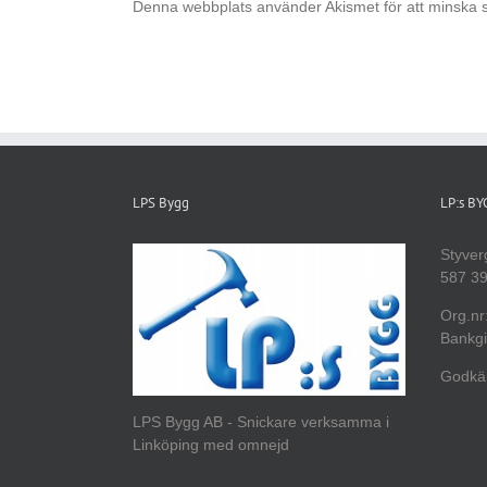
Denna webbplats använder Akismet för att minska 
LPS Bygg
LP:s B
Styver
587 39
Org.nr
Bankgi
Godkän
LPS Bygg AB - Snickare verksamma i
Linköping med omnejd