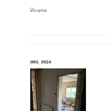
Fortsätt
till
innehållet
IMG_0524