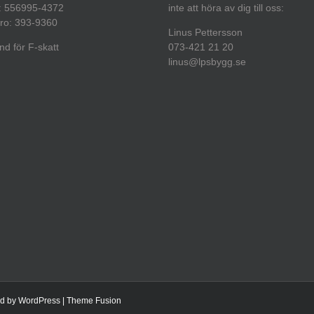
: 556995-4372
inte att höra av dig till oss:
ro: 393-9360
Linus Pettersson
d för F-skatt
073-421 21 20
linus@lpsbygg.se
ed by
WordPress
|
Theme Fusion