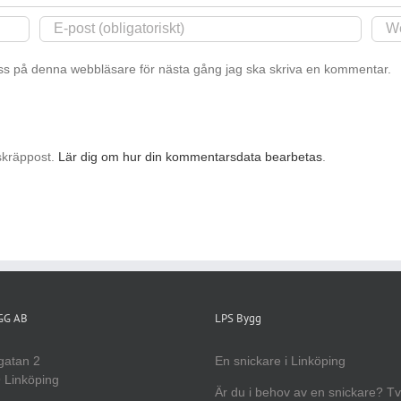
s på denna webbläsare för nästa gång jag ska skriva en kommentar.
skräppost.
Lär dig om hur din kommentarsdata bearbetas
.
YGG AB
LPS Bygg
gatan 2
En snickare i Linköping
 Linköping
Är du i behov av en snickare? T