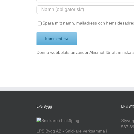
Spara mitt namn, mailadress och hemsidesadres
Denna webbplats använder Akismet för att minska 
LPS Bygg
LP:s B
Styver
587 39
LPS Bygg AB - Snickare verksamma i