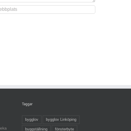
Taggar
bygglov
bygglov Linköping
veka
byggställning
fönsterbyte