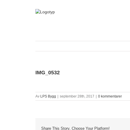
Fortsätt
till
innehållet
IMG_0532
Av
LPS Bygg
|
september 28th, 2017
|
0 kommentarer
Share This Story, Choose Your Platform!