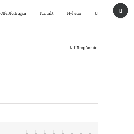
Byt
glidfält
Offertförfrågan
Kontakt
Nyheter
Föregående
Facebook
X
Reddit
LinkedIn
Tumblr
Pinterest
Vk
E-