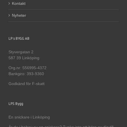
Kontakt
Nyheter
LP:s BYGG AB
Styvergatan 2
587 39 Linköping
Org.nr: 556995-4372
Bankgiro: 393-9360
Godkänd för F-skatt
LPS Bygg
En snickare i Linköping
Är du i behov av en snickare? Tveka inte att höra av dig till