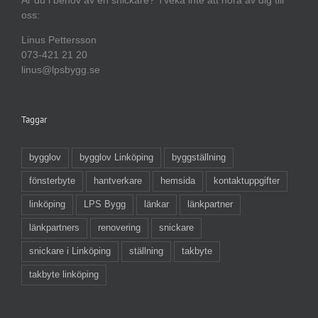
oss:
Linus Pettersson
073-421 21 20
linus@lpsbygg.se
Taggar
bygglov
bygglov Linköping
byggställning
fönsterbyte
hantverkare
hemsida
kontaktuppgifter
linköping
LPS Bygg
länkar
länkpartner
länkpartners
renovering
snickare
snickare i Linköping
ställning
takbyte
takbyte linköping