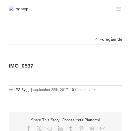
Fortsätt
till
innehållet
Föregående
IMG_0537
Av
LPS Bygg
|
september 28th, 2017
|
0 kommentarer
Share This Story, Choose Your Platform!
Facebook
X
Reddit
LinkedIn
Tumblr
Pinterest
Vk
E-