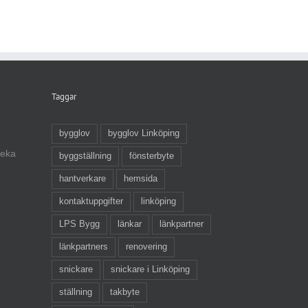
Taggar
bygglov
bygglov Linköping
veka
byggställning
fönsterbyte
hantverkare
hemsida
kontaktuppgifter
linköping
LPS Bygg
länkar
länkpartner
länkpartners
renovering
snickare
snickare i Linköping
ställning
takbyte