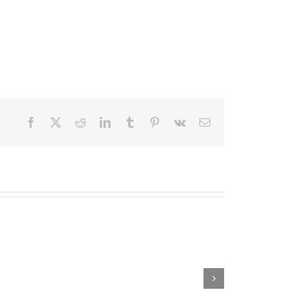
Facebook
X
Reddit
LinkedIn
Tumblr
Pinterest
Vk
E-
post