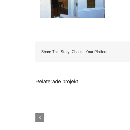
Share This Story, Choose Your Platform!
Relaterade projekt
ring undervåning
Norsholm