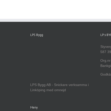
LPS Bygg
LP:s B
Styver
587 39
Org.nr
Bankgi
Godkän
LPS Bygg AB - Snickare verksamma i
Linköping med omnejd
Meny