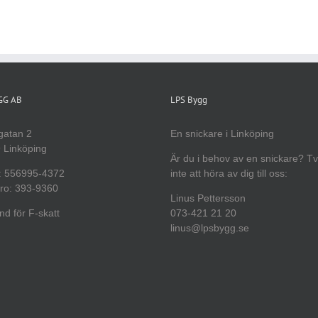
YGG AB
LPS Bygg
gatan 2
En snickare i Linköping
 Linköping
Är du i behov av en snickare? T
: 556995-4372
inte att höra av dig till oss:
ro: 393-9360
Linus Pettersson
d för F-skatt
073-421 21 20
linus@lpsbygg.se