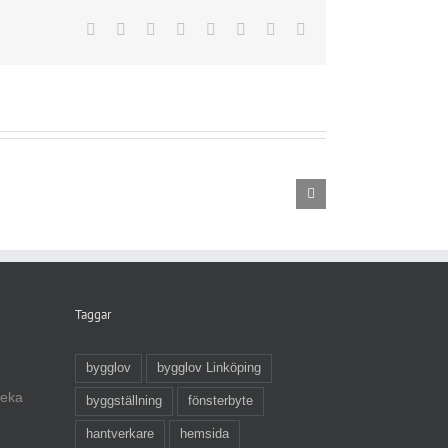
Facebook
X
Reddit
LinkedIn
Tumblr
Pinterest
Vk
E-
post
Taggar
bygglov
bygglov Linköping
veka
byggställning
fönsterbyte
hantverkare
hemsida