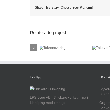
Share This Story, Choose Your Platform!
Relaterade projekt
Takbyte
Vikingstad
Takrenovering
LPS Bygg
LP:s B
Styver
587 39
LPS Bygg AB - Snickare verksamma i
Linköping med omnejd
Org.nr
Bankgi