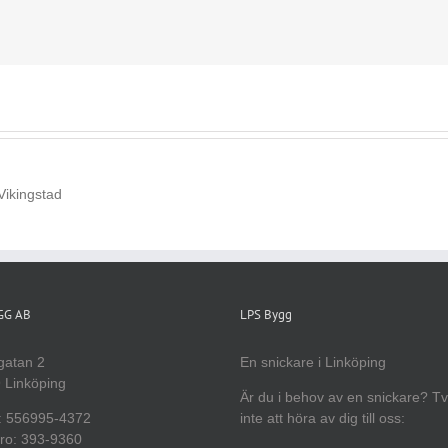
YGG AB
LPS Bygg
gatan 2
En snickare i Linköping
 Linköping
Är du i behov av en snickare? T
: 556995-4372
inte att höra av dig till oss:
ro: 393-9360