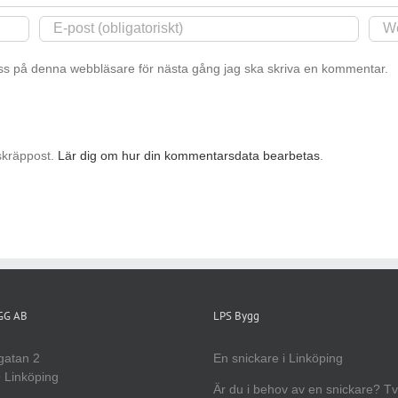
s på denna webbläsare för nästa gång jag ska skriva en kommentar.
skräppost.
Lär dig om hur din kommentarsdata bearbetas
.
YGG AB
LPS Bygg
gatan 2
En snickare i Linköping
 Linköping
Är du i behov av en snickare? T