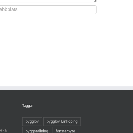
Taggar
bygglov
bygglov Linköping
veka
byggställning
fönsterbyte