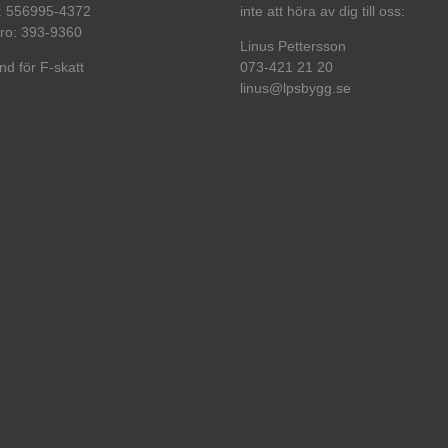
: 556995-4372
inte att höra av dig till oss:
ro: 393-9360
Linus Pettersson
d för F-skatt
073-421 21 20
linus@lpsbygg.se