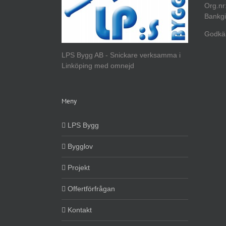
Org.nr
Bankgi
Godkän
LPS Bygg AB - Snickare verksamma i
Linköping med omnejd
Meny
LPS Bygg
Bygglov
Projekt
Offertförfrågan
Kontakt