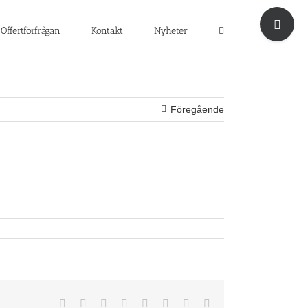
Byt
glidfält
Offertförfrågan
Kontakt
Nyheter
Föregående
Facebook
X
Reddit
LinkedIn
Tumblr
Pinterest
Vk
E-