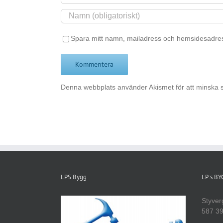
Spara mitt namn, mailadress och hemsidesadres
Denna webbplats använder Akismet för att minska 
LPS Bygg
LP:s B
Styver
587 39