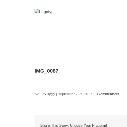
Fortsätt
till
innehållet
IMG_0087
Av
LPS Bygg
|
september 28th, 2017
|
0 kommentarer
Share This Story, Choose Your Platform!