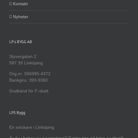
Kontakt
Nyheter
LP:s BYGG AB
Styvergatan 2
587 39 Linköping
Org.nr: 556995-4372
Bankgiro: 393-9360
Godkänd för F-skatt
LPS Bygg
En snickare i Linköping
Är du i behov av en snickare? Tveka inte att höra av dig till