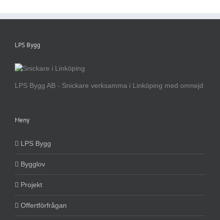
LPS Bygg
LPS Bygg AB - Snickare verksamma i Linköping med omnejd
Meny
LPS Bygg
Bygglov
Projekt
Offertförfrågan