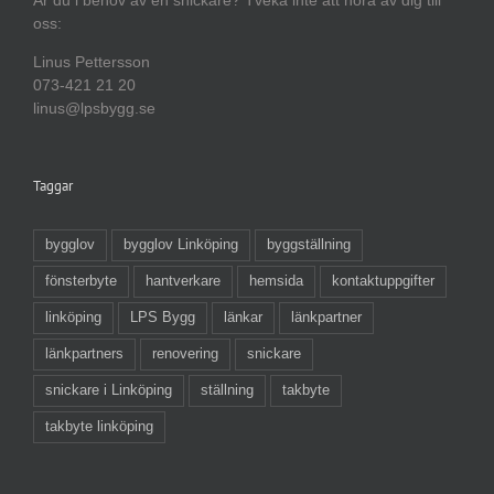
oss:
Linus Pettersson
073-421 21 20
linus@lpsbygg.se
Taggar
bygglov
bygglov Linköping
byggställning
fönsterbyte
hantverkare
hemsida
kontaktuppgifter
linköping
LPS Bygg
länkar
länkpartner
länkpartners
renovering
snickare
snickare i Linköping
ställning
takbyte
takbyte linköping