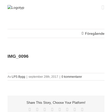
Fortsätt
till
innehållet
Föregående
IMG_0096
Av
LPS Bygg
|
september 28th, 2017
|
0 kommentarer
Share This Story, Choose Your Platform!
Facebook
X
Reddit
LinkedIn
Tumblr
Pinterest
Vk
E-