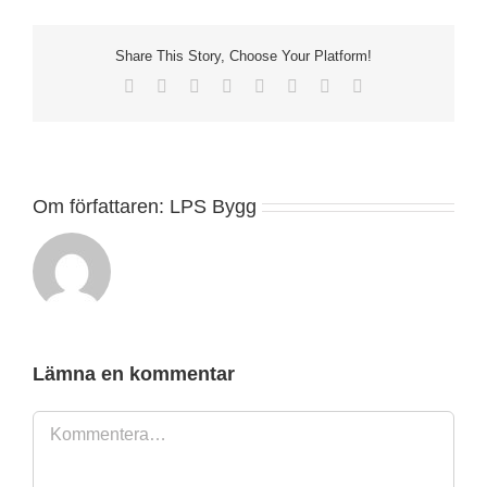
Share This Story, Choose Your Platform!
Facebook
X
Reddit
LinkedIn
Tumblr
Pinterest
Vk
E-
post
Om författaren:
LPS Bygg
Lämna en kommentar
Kommentar