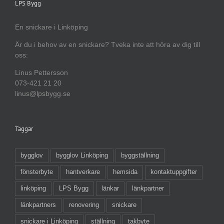
LPS Bygg
En snickare i Linköping
Är du i behov av en snickare? Tveka inte att höra av dig till
oss:
Linus Pettersson
073-421 21 20
linus@lpsbygg.se
Taggar
bygglov
bygglov Linköping
byggställning
fönsterbyte
hantverkare
hemsida
kontaktuppgifter
linköping
LPS Bygg
länkar
länkpartner
länkpartners
renovering
snickare
snickare i Linköping
ställning
takbyte