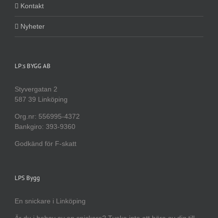
Kontakt
Nyheter
LP:s BYGG AB
Styvergatan 2
587 39 Linköping
Org.nr: 556995-4372
Bankgiro: 393-9360
Godkänd för F-skatt
LPS Bygg
En snickare i Linköping
Är du i behov av en snickare? Tveka inte att höra av dig till