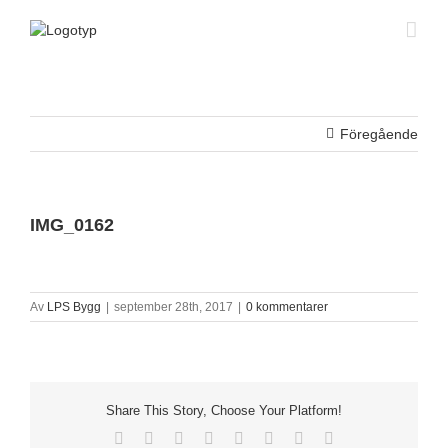
Fortsätt
till
innehållet
Föregående
IMG_0162
Av
LPS Bygg
|
september 28th, 2017
|
0 kommentarer
Share This Story, Choose Your Platform!
Facebook
X
Reddit
LinkedIn
Tumblr
Pinterest
Vk
E-