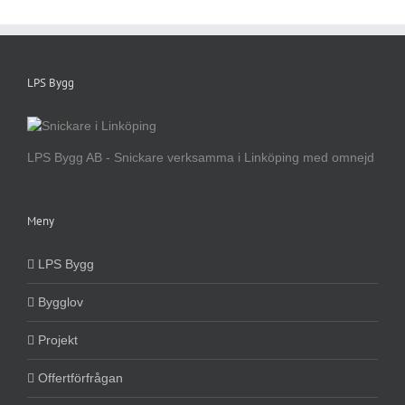
LPS Bygg
LPS Bygg AB - Snickare verksamma i Linköping med omnejd
Meny
LPS Bygg
Bygglov
Projekt
Offertförfrågan