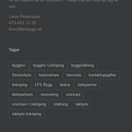
oss:
Linus Pettersson
073-421 21 20
linus@lpsbygg.se
Taggar
bygglov
bygglov Linköping
byggställning
fönsterbyte
hantverkare
hemsida
kontaktuppgifter
linköping
LPS Bygg
länkar
länkpartner
länkpartners
renovering
snickare
snickare i Linköping
ställning
takbyte
takbyte linköping