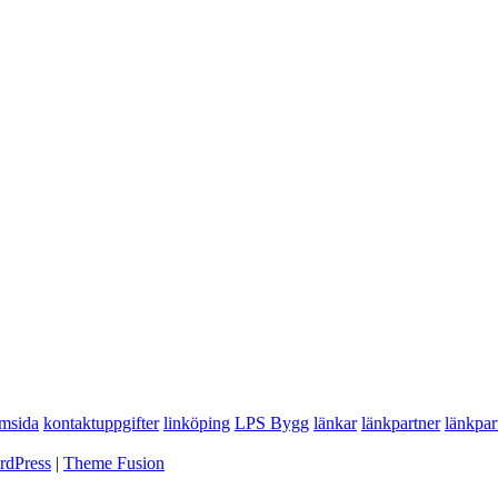
msida
kontaktuppgifter
linköping
LPS Bygg
länkar
länkpartner
länkpar
rdPress
|
Theme Fusion