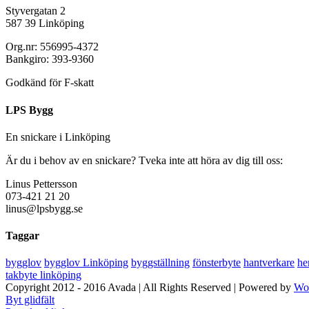
Styvergatan 2
587 39 Linköping
Org.nr: 556995-4372
Bankgiro: 393-9360
Godkänd för F-skatt
LPS Bygg
En snickare i Linköping
Är du i behov av en snickare? Tveka inte att höra av dig till oss:
Linus Pettersson
073-421 21 20
linus@lpsbygg.se
Taggar
bygglov
bygglov Linköping
byggställning
fönsterbyte
hantverkare
he
takbyte linköping
Copyright 2012 - 2016 Avada | All Rights Reserved | Powered by
Wo
Byt glidfält