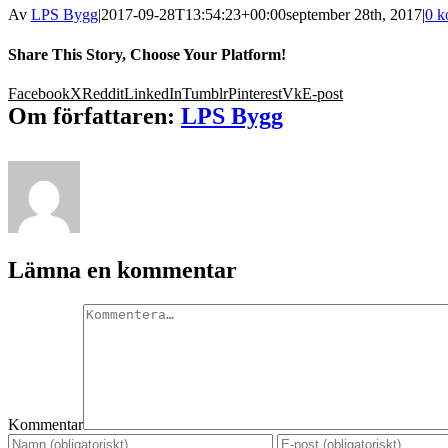
Av
LPS Bygg
|
2017-09-28T13:54:23+00:00
september 28th, 2017
|
0 k
Share This Story, Choose Your Platform!
Facebook
X
Reddit
LinkedIn
Tumblr
Pinterest
Vk
E-post
Om författaren:
LPS Bygg
Lämna en kommentar
Kommentar