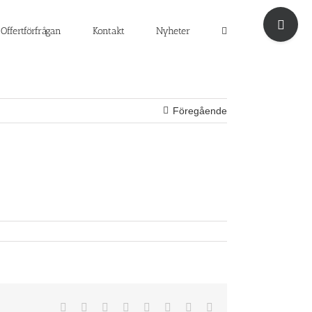
Byt
glidfält
Offertförfrågan
Kontakt
Nyheter
Föregående
Facebook
X
Reddit
LinkedIn
Tumblr
Pinterest
Vk
E-