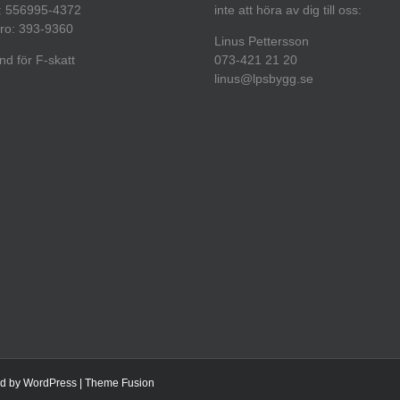
: 556995-4372
inte att höra av dig till oss:
ro: 393-9360
Linus Pettersson
d för F-skatt
073-421 21 20
linus@lpsbygg.se
ed by
WordPress
|
Theme Fusion