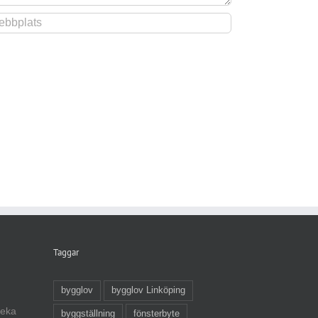
Taggar
bygglov
bygglov Linköping
veka
byggställning
fönsterbyte