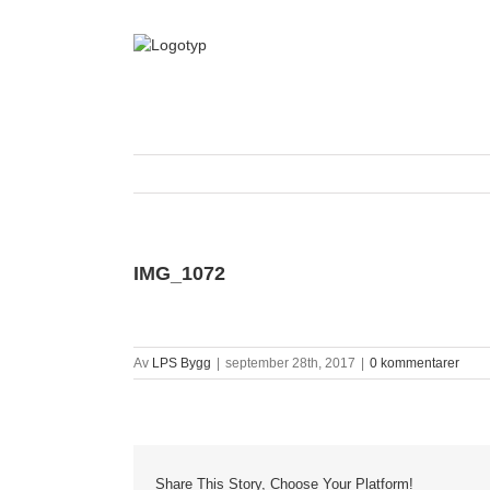
Fortsätt
till
innehållet
IMG_1072
Av
LPS Bygg
|
september 28th, 2017
|
0 kommentarer
Share This Story, Choose Your Platform!