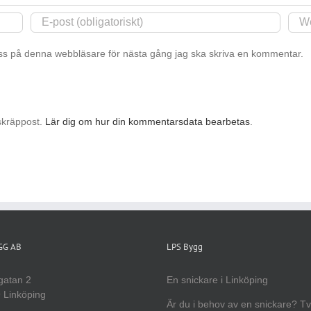
s på denna webbläsare för nästa gång jag ska skriva en kommentar.
skräppost.
Lär dig om hur din kommentarsdata bearbetas
.
YGG AB
LPS Bygg
gatan 2
En snickare i Linköping
 Linköping
Är du i behov av en snickare? T