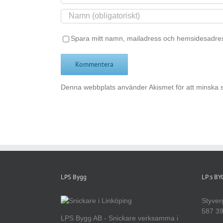
Spara mitt namn, mailadress och hemsidesadres
Denna webbplats använder Akismet för att minska 
LPS Bygg
LP:s B
Styver
587 39
LPS Bygg AB - Snickare verksamma i