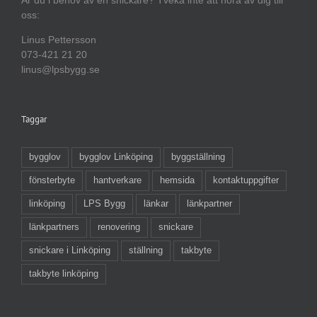
oss:
Linus Pettersson
073-421 21 20
linus@lpsbygg.se
Taggar
bygglov
bygglov Linköping
byggställning
fönsterbyte
hantverkare
hemsida
kontaktuppgifter
linköping
LPS Bygg
länkar
länkpartner
länkpartners
renovering
snickare
snickare i Linköping
ställning
takbyte
takbyte linköping