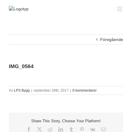
Fortsätt
till
innehållet
Föregående
IMG_0564
Av
LPS Bygg
|
september 28th, 2017
|
0 kommentarer
Share This Story, Choose Your Platform!
Facebook
X
Reddit
LinkedIn
Tumblr
Pinterest
Vk
E-