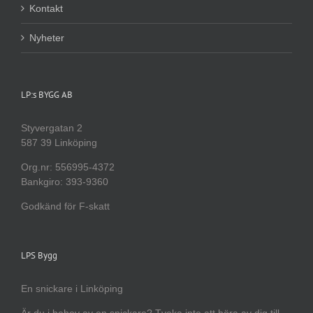
Kontakt
Nyheter
LP:s BYGG AB
Styvergatan 2
587 39 Linköping
Org.nr: 556995-4372
Bankgiro: 393-9360
Godkänd för F-skatt
LPS Bygg
En snickare i Linköping
Är du i behov av en snickare? Tveka inte att höra av dig till