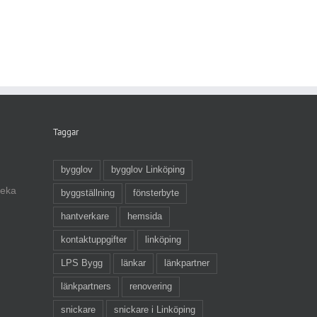
Taggar
bygglov
bygglov Linköping
veka
byggställning
fönsterbyte
hantverkare
hemsida
kontaktuppgifter
linköping
LPS Bygg
länkar
länkpartner
länkpartners
renovering
snickare
snickare i Linköping