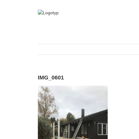
Fortsätt
till
innehållet
IMG_0601