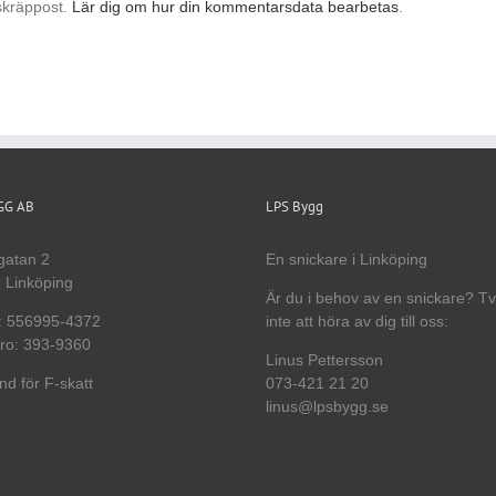
skräppost.
Lär dig om hur din kommentarsdata bearbetas
.
YGG AB
LPS Bygg
gatan 2
En snickare i Linköping
 Linköping
Är du i behov av en snickare? T
: 556995-4372
inte att höra av dig till oss:
ro: 393-9360
Linus Pettersson
d för F-skatt
073-421 21 20
linus@lpsbygg.se