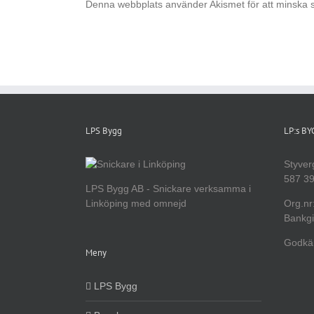
Denna webbplats använder Akismet för att minska 
LPS Bygg
LP:s B
Styver
587 39
LPS Bygg AB - Snickare verksamma i
Linköping med omnejd
Org.nr
Bankgi
Godkän
Meny
LPS Bygg