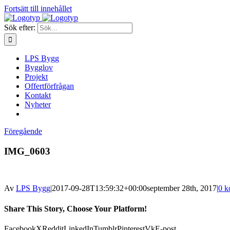
Fortsätt till innehållet
Sök efter:
LPS Bygg
Bygglov
Projekt
Offertförfrågan
Kontakt
Nyheter
Föregående
IMG_0603
Av
LPS Bygg
|
2017-09-28T13:59:32+00:00
september 28th, 2017
|
0 k
Share This Story, Choose Your Platform!
Facebook
X
Reddit
LinkedIn
Tumblr
Pinterest
Vk
E-post