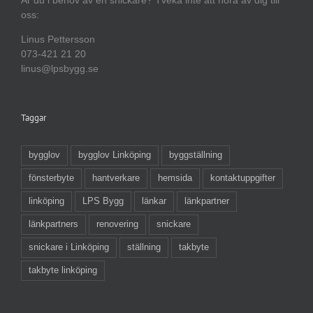
oss:
Linus Pettersson
073-421 21 20
linus@lpsbygg.se
Taggar
bygglov
bygglov Linköping
byggställning
fönsterbyte
hantverkare
hemsida
kontaktuppgifter
linköping
LPS Bygg
länkar
länkpartner
länkpartners
renovering
snickare
snickare i Linköping
ställning
takbyte
takbyte linköping