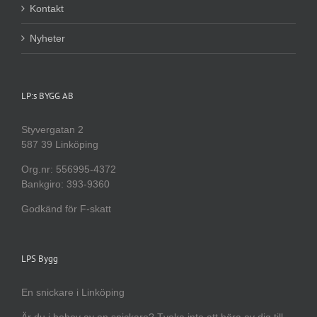
Kontakt
Nyheter
LP:s BYGG AB
Styvergatan 2
587 39 Linköping
Org.nr: 556995-4372
Bankgiro: 393-9360
Godkänd för F-skatt
LPS Bygg
En snickare i Linköping
Är du i behov av en snickare? Tveka inte att höra av dig till