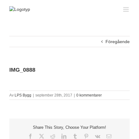
Fortsätt
till
innehållet
Föregående
IMG_0888
Av
LPS Bygg
|
september 28th, 2017
|
0 kommentarer
Share This Story, Choose Your Platform!
Facebook
X
Reddit
LinkedIn
Tumblr
Pinterest
Vk
E-