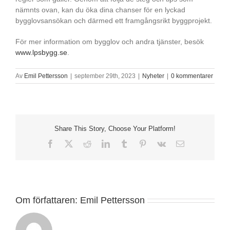
nämnts ovan, kan du öka dina chanser för en lyckad
bygglovsansökan och därmed ett framgångsrikt byggprojekt.
För mer information om bygglov och andra tjänster, besök
www.lpsbygg.se
.
Av
Emil Pettersson
|
september 29th, 2023
|
Nyheter
|
0 kommentarer
Share This Story, Choose Your Platform!
Facebook
X
Reddit
LinkedIn
Tumblr
Pinterest
Vk
E-
post
Om författaren:
Emil Pettersson