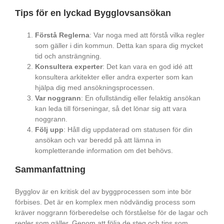
Tips för en lyckad Bygglovsansökan
Förstå Reglerna
: Var noga med att förstå vilka regler
som gäller i din kommun. Detta kan spara dig mycket
tid och ansträngning.
Konsultera experter
: Det kan vara en god idé att
konsultera arkitekter eller andra experter som kan
hjälpa dig med ansökningsprocessen.
Var noggrann
: En ofullständig eller felaktig ansökan
kan leda till förseningar, så det lönar sig att vara
noggrann.
Följ upp
: Håll dig uppdaterad om statusen för din
ansökan och var beredd på att lämna in
kompletterande information om det behövs.
Sammanfattning
Bygglov är en kritisk del av byggprocessen som inte bör
förbises. Det är en komplex men nödvändig process som
kräver noggrann förberedelse och förståelse för de lagar och
regler som gäller. Genom att följa de steg och tips som