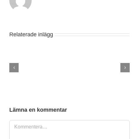
Relaterade inlägg
Snickare
Linköping
–
Renovering,
Badrum,
Tralldäck,
Tillbyggnad
&
Uterum
Lämna en kommentar
Kommentar