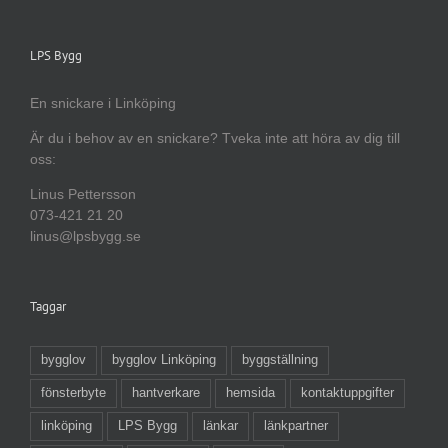
LPS Bygg
En snickare i Linköping
Är du i behov av en snickare? Tveka inte att höra av dig till
oss:
Linus Pettersson
073-421 21 20
linus@lpsbygg.se
Taggar
bygglov
bygglov Linköping
byggställning
fönsterbyte
hantverkare
hemsida
kontaktuppgifter
linköping
LPS Bygg
länkar
länkpartner