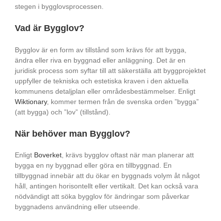
stegen i bygglovsprocessen.
Vad är Bygglov?
Bygglov är en form av tillstånd som krävs för att bygga,
ändra eller riva en byggnad eller anläggning. Det är en
juridisk process som syftar till att säkerställa att byggprojektet
uppfyller de tekniska och estetiska kraven i den aktuella
kommunens detaljplan eller områdesbestämmelser. Enligt
Wiktionary
, kommer termen från de svenska orden ”bygga”
(att bygga) och ”lov” (tillstånd).
När behöver man Bygglov?
Enligt
Boverket
, krävs bygglov oftast när man planerar att
bygga en ny byggnad eller göra en tillbyggnad. En
tillbyggnad innebär att du ökar en byggnads volym åt något
håll, antingen horisontellt eller vertikalt. Det kan också vara
nödvändigt att söka bygglov för ändringar som påverkar
byggnadens användning eller utseende.