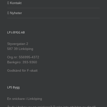
Kontakt
Nyheter
LP:s BYGG AB
Styvergatan 2
587 39 Linköping
Org.nr: 556995-4372
Bankgiro: 393-9360
Godkänd för F-skatt
LPS Bygg
En snickare i Linköping
Är du i behov av en snickare? Tveka inte att höra av dig till