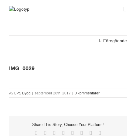
Fortsätt
till
innehållet
Föregående
IMG_0029
Av
LPS Bygg
|
september 28th, 2017
|
0 kommentarer
Share This Story, Choose Your Platform!
Facebook
X
Reddit
LinkedIn
Tumblr
Pinterest
Vk
E-