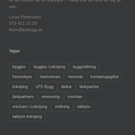
oss:
Linus Pettersson
073-421 21 20
linus@lpsbygg.se
Taggar
bygglov
bygglov Linköping
byggställning
fönsterbyte
hantverkare
hemsida
kontaktuppgifter
linköping
LPS Bygg
länkar
länkpartner
länkpartners
renovering
snickare
snickare i Linköping
ställning
takbyte
takbyte linköping