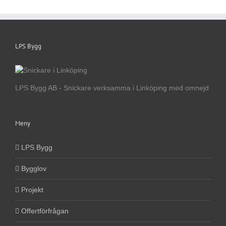
LPS Bygg
LPS Bygg AB - Snickare verksamma i Linköping med omnejd
Meny
LPS Bygg
Bygglov
Projekt
Offertförfrågan