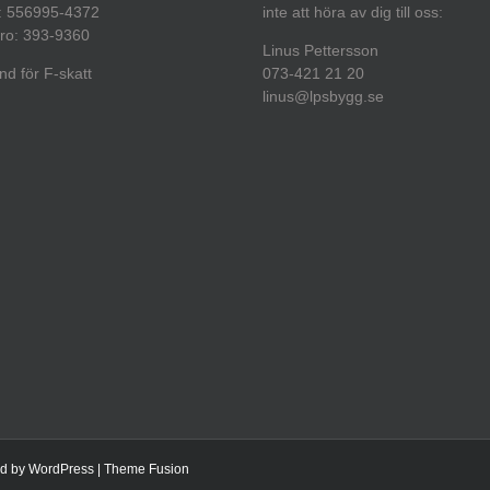
: 556995-4372
inte att höra av dig till oss:
ro: 393-9360
Linus Pettersson
d för F-skatt
073-421 21 20
linus@lpsbygg.se
ed by
WordPress
|
Theme Fusion