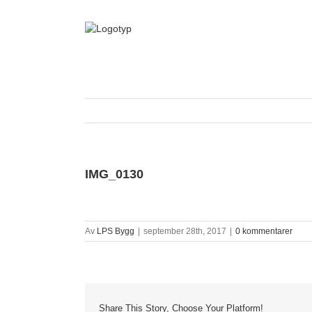
Fortsätt
till
innehållet
IMG_0130
Av
LPS Bygg
|
september 28th, 2017
|
0 kommentarer
Share This Story, Choose Your Platform!