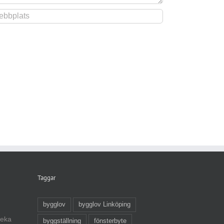
Taggar
bygglov
bygglov Linköping
veka
byggställning
fönsterbyte