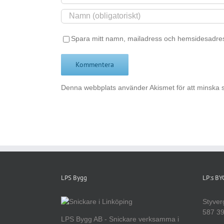
Spara mitt namn, mailadress och hemsidesadres
Denna webbplats använder Akismet för att minska 
LPS Bygg
LP:s B
Styver
587 39
LPS Bygg AB - Snickare verksamma i