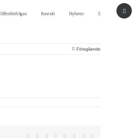
Byt
glidfält
Offertförfrågan
Kontakt
Nyheter
Föregående
Facebook
X
Reddit
LinkedIn
Tumblr
Pinterest
Vk
E-