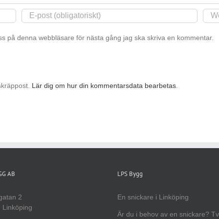
s på denna webbläsare för nästa gång jag ska skriva en kommentar.
skräppost.
Lär dig om hur din kommentarsdata bearbetas
.
YGG AB
LPS Bygg
gatan 2
En snickare i Linköping
 Linköping
Är du i behov av en snickare? T