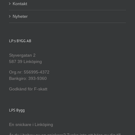
Kontakt
Nyheter
LP:s BYGG AB
Styvergatan 2
587 39 Linköping
Org.nr: 556995-4372
Bankgiro: 393-9360
Godkänd för F-skatt
LPS Bygg
En snickare i Linköping
Är du i behov av en snickare? Tveka inte att höra av dig till