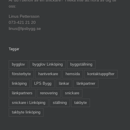
oss:
Linus Pettersson
073-421 21 20
linus@lpsbygg.se
Taggar
bygglov
bygglov Linköping
byggställning
fönsterbyte
hantverkare
hemsida
kontaktuppgifter
linköping
LPS Bygg
länkar
länkpartner
länkpartners
renovering
snickare
snickare i Linköping
ställning
takbyte
takbyte linköping