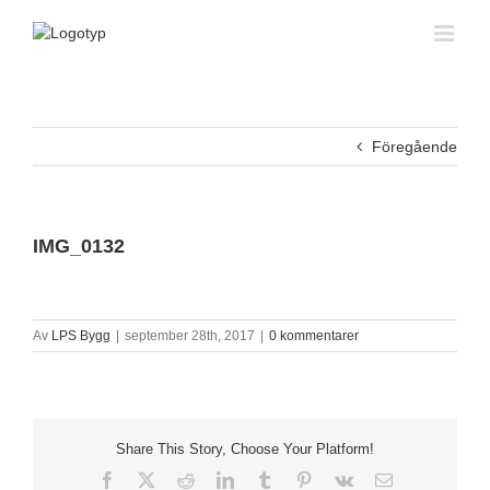
Fortsätt
till
innehållet
Föregående
IMG_0132
Av
LPS Bygg
|
september 28th, 2017
|
0 kommentarer
Share This Story, Choose Your Platform!
Facebook
X
Reddit
LinkedIn
Tumblr
Pinterest
Vk
E-